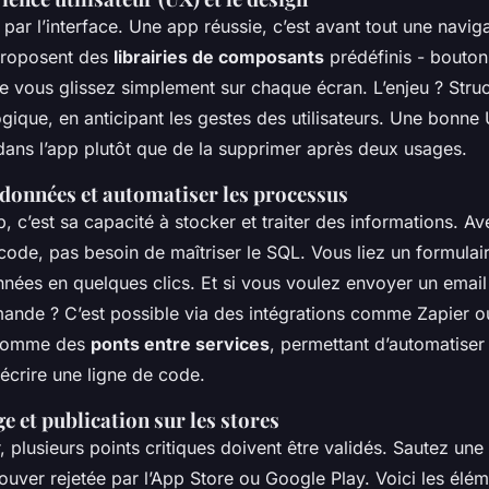
r l’interface. Une app réussie, c’est avant tout une naviga
proposent des
librairies de composants
prédéfinis - bouton
e vous glissez simplement sur chaque écran. L’enjeu ? Struc
gique, en anticipant les gestes des utilisateurs. Une bonne 
 dans l’app plutôt que de la supprimer après deux usages.
 données et automatiser les processus
, c’est sa capacité à stocker et traiter des informations. Av
code, pas besoin de maîtriser le SQL. Vous liez un formulai
nées en quelques clics. Et si vous voulez envoyer un emai
nde ? C’est possible via des intégrations comme Zapier 
t comme des
ponts entre services
, permettant d’automatiser
 écrire une ligne de code.
e et publication sur les stores
, plusieurs points critiques doivent être validés. Sautez une
ouver rejetée par l’App Store ou Google Play. Voici les élé