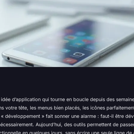
ion mobile moderne
idée d’application qui tourne en boucle depuis des semaine
s votre tête, les menus bien placés, les icônes parfaitement
code
 « développement » fait sonner une alarme : faut-il être dé
nécessairement. Aujourd’hui, des outils permettent de passer
nctionnelle en quelques jours, sans écrire une seule ligne de