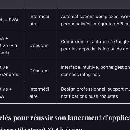
Intermédi
Automatisations complexes, wor
b + PWA
aire
personnalisés, intégration API p
A +
Connexion instantanée à Google 
tive (via
Débutant
pour les apps de listing ou de 
port)
tive
Interface intuitive, bonne gestio
Débutant
S/Android
données intégrées
tive +
Intermédi
Design professionnel, support mu
WA
aire
notifications push robustes
clés pour réussir son lancement d'applic
ience utilisateur (UX) et le design