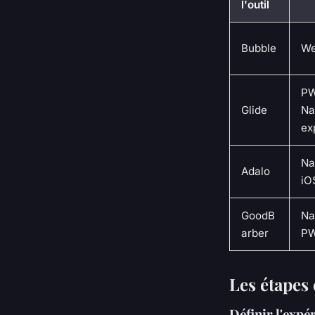
l'outil
Bubble
We
PW
Glide
Na
ex
Na
Adalo
iO
GoodB
Na
arber
P
Les étapes 
Définir l'expér