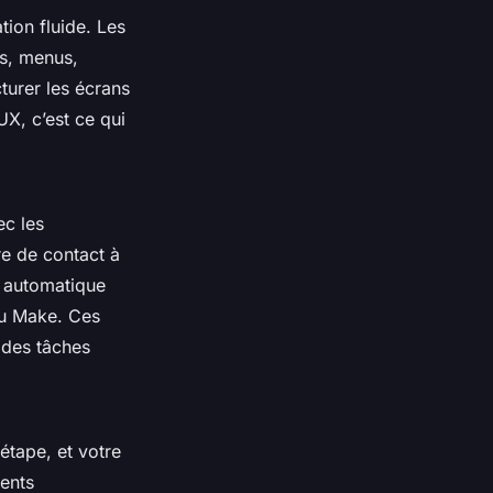
tion fluide. Les
s, menus,
turer les écrans
UX, c’est ce qui
ec les
re de contact à
l automatique
ou Make. Ces
 des tâches
 étape, et votre
ments