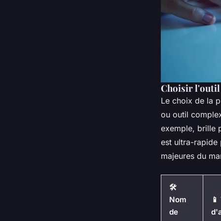
Choisir l'outi
Le choix de la p
ou outil complex
exemple, brille
est ultra-rapid
majeures du ma
🛠️
Nom
📱
de
d'