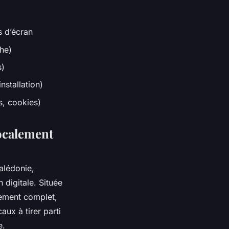
s d’écran
che)
s)
nstallation)
s, cookies)
localement
alédonie,
 digitale. Située
ement complet,
aux à tirer parti
e.