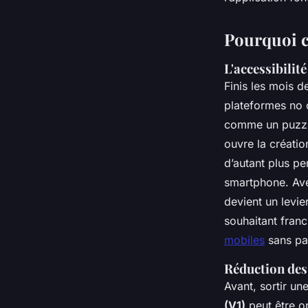
Bona
•
30/03/2026 10:35
•
8 min de lecture
Pourquoi c
L'accessibilit
Finis les mois 
plateformes no c
comme un puzzle
ouvre la créatio
d’autant plus p
smartphone. A
devient un levie
souhaitant franc
mobiles
sans pa
Réduction des 
Avant, sortir u
(V1)
peut être o