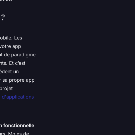
 ?
obile. Les
 votre app
nt de paradigme
ts. Et c’est
èdent un
r sa propre app
projet
n d'applications
n fonctionnelle
urs. Moins de