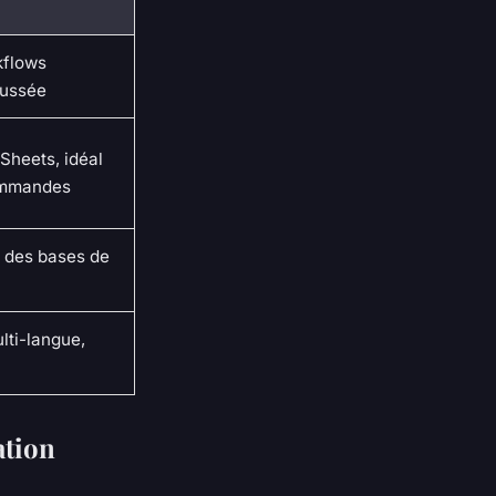
kflows
oussée
Sheets, idéal
commandes
n des bases de
lti-langue,
ation