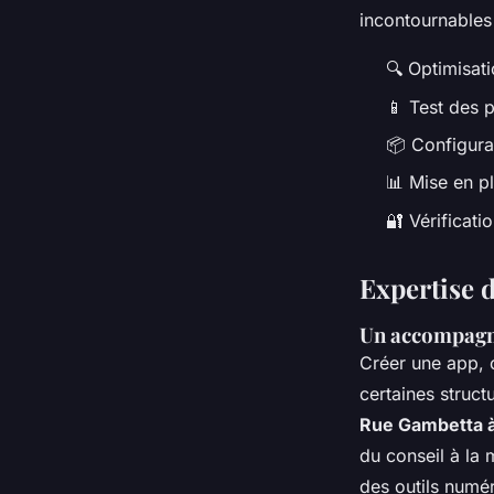
incontournables 
🔍 Optimisati
📱 Test des p
📦 Configura
📊 Mise en pl
🔐 Vérificat
Expertise d
Un accompagn
Créer une app, c
certaines struct
Rue Gambetta 
du conseil à la 
des outils numé