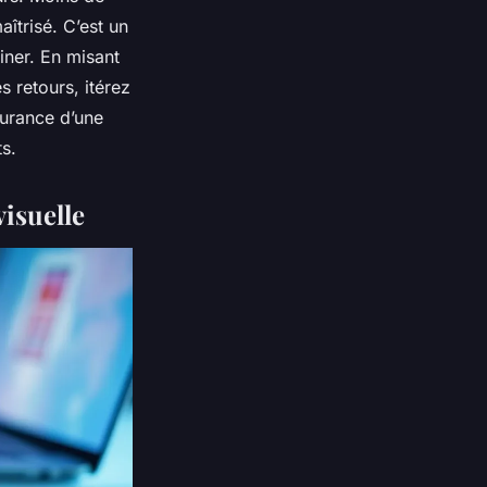
îtrisé. C’est un
iner. En misant
s retours, itérez
surance d’une
s.
isuelle