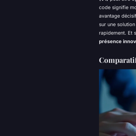
code signifie m
avantage décisif
sur une solution
rapidement. Et s
présence inno
Comparatif