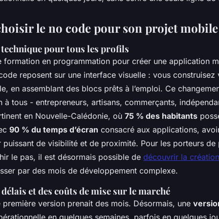
hoisir le no code pour son projet mobile
é technique pour tous les profils
de formation en programmation pour créer une application m
ode reposent sur une interface visuelle : vous construisez
, en assemblant des blocs prêts à l’emploi. Ce changeme
n à tous - entrepreneurs, artisans, commerçants, indépendan
ertinent en Nouvelle-Calédonie, où
75 % des habitants
poss
vec
90 % du temps d’écran
consacré aux applications, avoi
r puissant de visibilité et de proximité. Pour les porteurs de 
hir le pas, il est désormais possible de
découvrir la créatio
sser par des mois de développement complexe.
délais et des coûts de mise sur le marché
ne première version prenait des mois. Désormais, une
versio
pérationnelle en quelques semaines, parfois en quelques jo