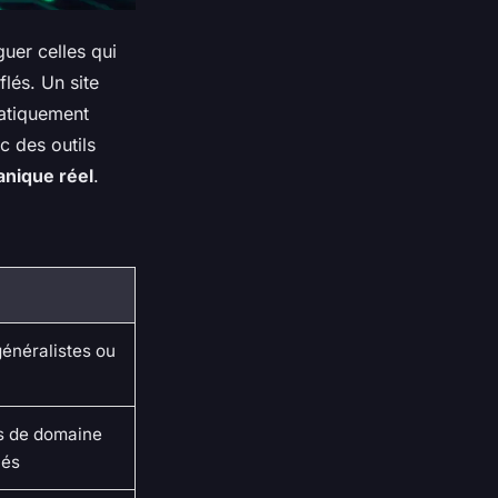
guer celles qui
flés. Un site
matiquement
c des outils
ganique réel
.
 généralistes ou
s de domaine
lés