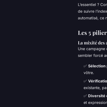
L’essentiel ? Co
de suivre l’index
automatisé, ce n
Les 5 pili
La mixité des 
Une campagne de
sembler forcé au
✅
Sélection
vôtre.
✅
Vérificati
existante, p
✅
Diversité
et expression