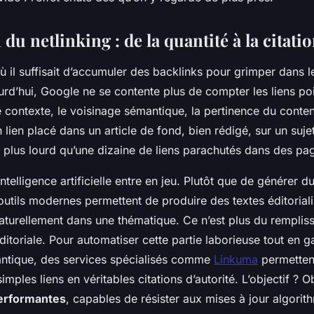
 du netlinking : de la quantité à la citati
où il suffisait d’accumuler des backlinks pour grimper dans l
rd’hui, Google ne se contente plus de compter les liens poi
 le contexte, le voisinage sémantique, la pertinence du conte
un lien placé dans un article de fond, bien rédigé, sur un suje
n plus lourd qu’une dizaine de liens parachutés dans des p
’intelligence artificielle entre en jeu. Plutôt que de générer 
 outils modernes permettent de produire des textes éditorial
naturellement dans une thématique. Ce n’est plus du rempliss
itoriale. Pour automatiser cette partie laborieuse tout en g
ntique, des services spécialisés comme
Linkuma
permetten
imples liens en véritables citations d’autorité. L’objectif ? O
performantes
, capables de résister aux mises à jour algorit