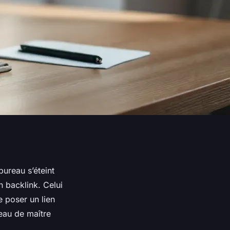
bureau s’éteint
n backlink. Celui
e poser un lien
leau de maître