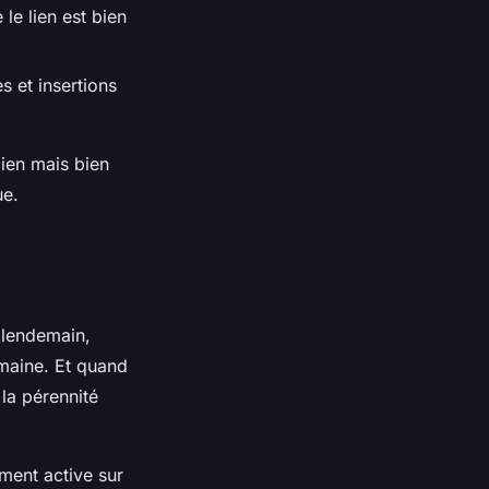
 le lien est bien
s et insertions
cien mais bien
ue.
u lendemain,
maine. Et quand
 la pérennité
ment active sur