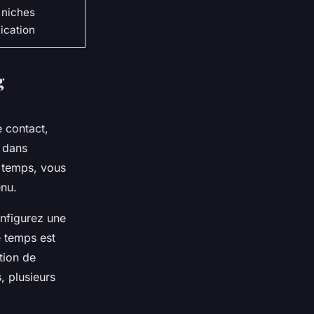
e niches
ication
g
e contact,
 dans
e temps, vous
enu.
onfigurez une
e temps est
tion de
, plusieurs