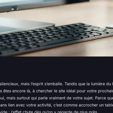
t Linkuma
 silencieux, mais l’esprit s’emballe. Tandis que la lumière du 
êtes encore là, à chercher le site idéal pour votre prochai
nks en citations IA
 oui, mais surtout qui parle vraiment de votre sujet. Parce qu
sans lien avec votre activité, c’est comme accrocher un tab
ide : l’effet chute dès qu’on y regarde de plus près.