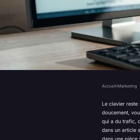
Accueil
›
Marketing
MARKETING
Découvrez commen
Le clavier reste
doucement, vous 
convertit vos backli
qui a du trafic,
dans un article 
dans une pièce v