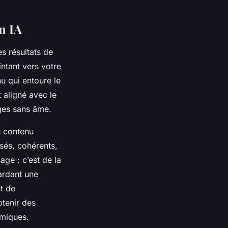
on IA
es résultats de
ntant vers votre
nu qui entoure le
t aligné avec le
ages sans âme.
du contenu
isés, cohérents,
age : c’est de la
ardant une
t de
btenir des
hmiques.