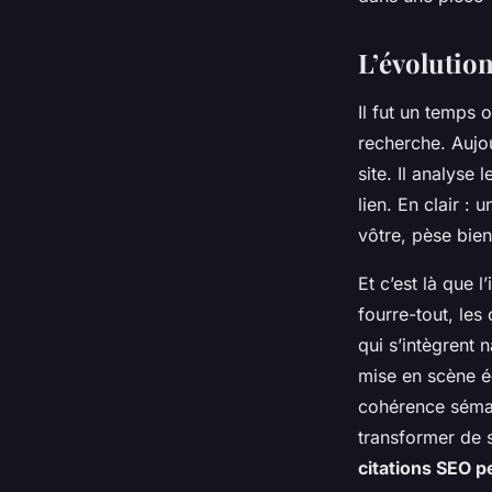
Aminte
•
16/06/2026 15:06
•
8 min de lecture
L’évolution
Il fut un temps 
recherche. Aujou
site. Il analyse
lien. En clair : 
vôtre, pèse bie
Et c’est là que l
fourre-tout, les
qui s’intègrent 
mise en scène éd
cohérence séma
transformer de s
citations SEO 