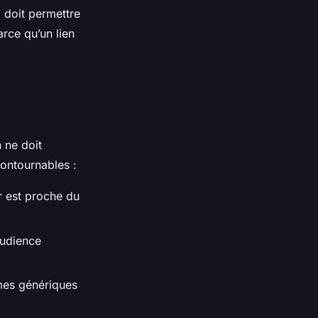
i doit permettre
arce qu’un lien
 ne doit
contournables :
er est proche du
audience
mes génériques