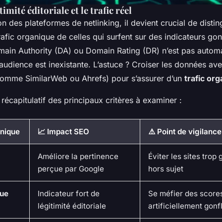
timité éditoriale et le trafic réel
on des plateformes de netlinking, il devient crucial de distin
trafic organique de celles qui surfent sur des indicateurs gon
main Authority (DA) ou Domain Rating (DR) n’est pas auto
 audience est inexistante. L’astuce ? Croiser les données ave
omme SimilarWeb ou Ahrefs) pour s’assurer d’un
trafic or
 récapitulatif des principaux critères à examiner :
hnique
📈 Impact SEO
⚠️ Point de vigilance
Améliore la pertinence
Éviter les sites trop
perçue par Google
hors sujet
que
Indicateur fort de
Se méfier des score
légitimité éditoriale
artificiellement gonf